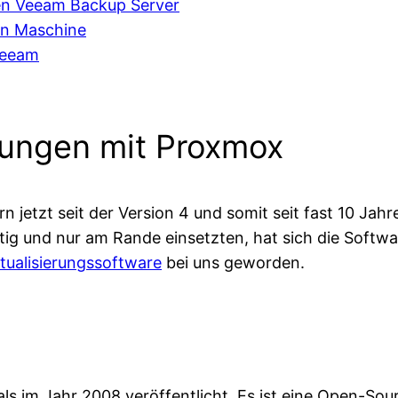
en Veeam Backup Server
len Maschine
Veeam
rungen mit Proxmox
 jetzt seit der Version 4 und somit seit fast 10 Jahr
g und nur am Rande einsetzten, hat sich die Softwar
rtualisierungssoftware
bei uns geworden.
s im Jahr 2008 veröffentlicht. Es ist eine Open-Sour