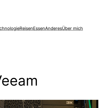
chnologie
Reisen
Essen
Anderes
Über mich
Veeam