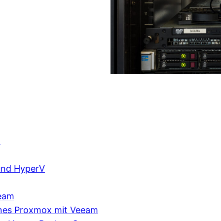
x
und HyperV
eeam
ines Proxmox mit Veeam