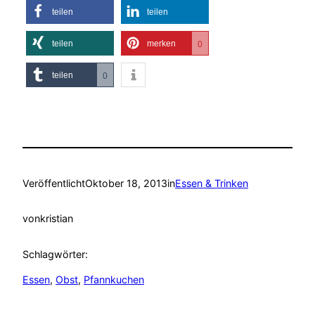
teilen
teilen
teilen
merken
0
teilen
0
Veröffentlicht
Oktober 18, 2013
in
Essen & Trinken
von
kristian
Schlagwörter:
Essen
, 
Obst
, 
Pfannkuchen