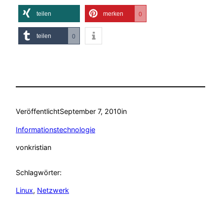
teilen
merken
0
teilen
0
Veröffentlicht
September 7, 2010
in
Informationstechnologie
von
kristian
Schlagwörter:
Linux
, 
Netzwerk