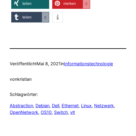
teilen
merken
0
teilen
0
Veröffentlicht
Mai 8, 2021
in
Informationstechnologie
von
kristian
Schlagwörter:
Abstraction
, 
Debian
, 
Dell
, 
Ethernet
, 
Linux
, 
Netzwerk
, 
OpenNetwork
, 
OS10
, 
Switch
, 
vlt