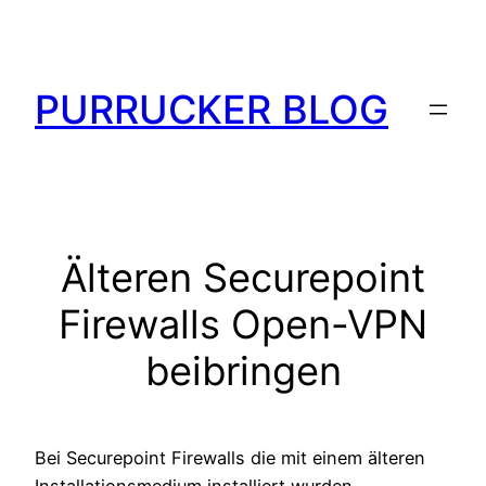
Zum
Inhalt
springen
PURRUCKER BLOG
Älteren Securepoint
Firewalls Open-VPN
beibringen
Bei Securepoint Firewalls die mit einem älteren
Installationsmedium installiert wurden