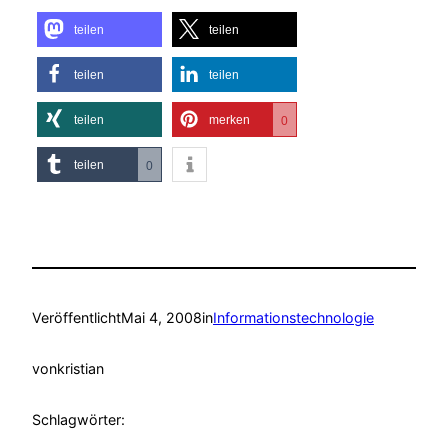
teilen
teilen
teilen
teilen
teilen
merken
0
teilen
0
Veröffentlicht
Mai 4, 2008
in
Informationstechnologie
von
kristian
Schlagwörter: